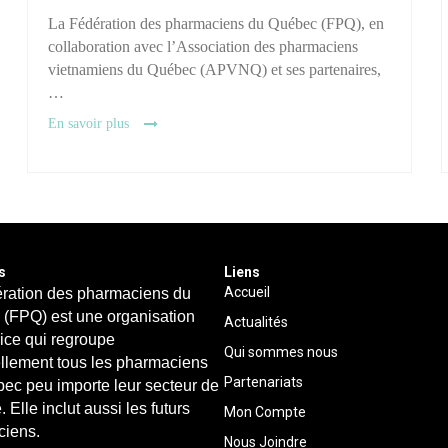
La Fédération des pharmaciens du Québec (FPQ), en
collaboration avec l’Association des pharmaciens
vietnamiens du Québec (APVNQ) et ses partenaires,
…
En savoir plus
s
Liens
Accueil
ration des pharmaciens du
(FPQ) est une organisation
Actualités
rice qui regroupe
Qui sommes nous
ellement tous les pharmaciens
Partenariats
ec peu importe leur secteur de
. Elle inclut aussi les futurs
Mon Compte
iens.
Nous Joindre