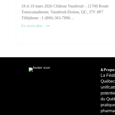
18 et 19 mars 2026 Château Vaudreuil – 21700 Route
Transcanadienne, Vaudreuil-Dorion, QC, J7V 8P7
Téléphone : 1 (800) 363-7896…
En savoir plus
A Propo
La Fédé
Québec 
unificat
potenti
du Québ
pratique
pharmac